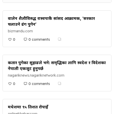
वालेन शैलीविरुद्ध रास्वपाकै सांसद आक्रामक, 'सरकार
चलाउने ढंग पुगेन'
bizmandu.com
0
0 comments
कतार पुगेका सुहाङले भने: समृद्धिका लागि स्वदेश र विदेशका
नेपाली एकजुट हुनुपर्छ
nagariknews.nagariknetwork.com
0
0 comments
मधेशमा ९५ प्रतिशत रोपाइँ
onlinekhabar.com