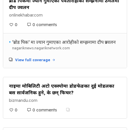
ब्रोड पिकमा ज्यान गुमाएका पर्वतारोहीको सम्झनामा ठमेलमा
दीप प्रज्वलन
onlinekhabar.com
0
0 comments
•
‘ब्रोड पिक’ मा ज्यान गुमाएका आरोहीको सम्झनामा दीप प्रज्वलन
nagariknews.nagariknetwork.com
View full coverage
नाइमा मोबिलिटी अटो एक्स्पोमा डोङफेङका दुई मोडलका
बस सार्वजनिक हुने, के छन् फिचर?
bizmandu.com
0
0 comments