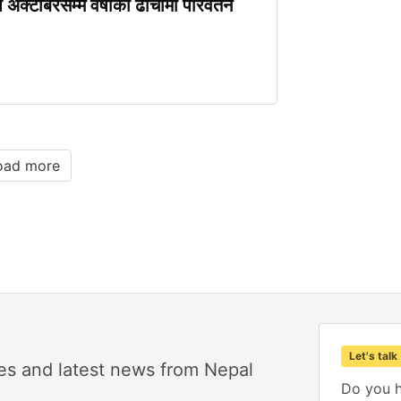
अक्टोबरसम्म वर्षाको ढाँचामा परिवर्तन
oad more
Let's talk
es and latest news from Nepal
Do you h