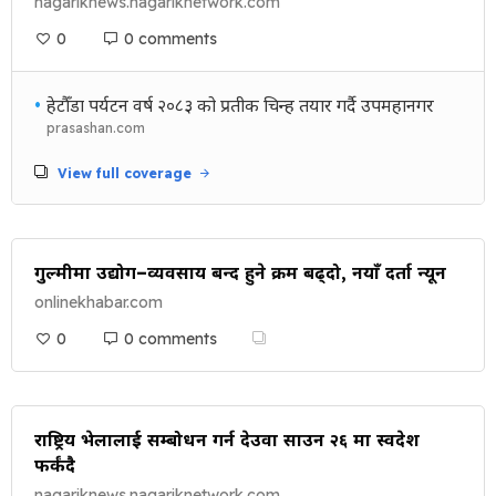
nagariknews.nagariknetwork.com
0
0 comments
•
हेटौँडा पर्यटन वर्ष २०८३ को प्रतीक चिन्ह तयार गर्दै उपमहानगर
prasashan.com
View full coverage
गुल्मीमा उद्योग–व्यवसाय बन्द हुने क्रम बढ्दो, नयाँ दर्ता न्यून
onlinekhabar.com
0
0 comments
राष्ट्रिय भेलालाई सम्बोधन गर्न देउवा साउन २६ मा स्वदेश
फर्कंदै
nagariknews.nagariknetwork.com