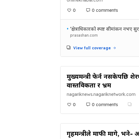
onlinekhabar.com
0
0 comments
•
‘क्षेत्राधिकारको स्पष्ट सीमांकन नभए सुर
prasashan.com
View full coverage
मुख्यमन्त्री फेर्न नसकेपछि शे
वास्तविकता र भ्रम
nagariknews.nagariknetwork.com
0
0 comments
गृहमन्त्रीले माफी मागे, भने-