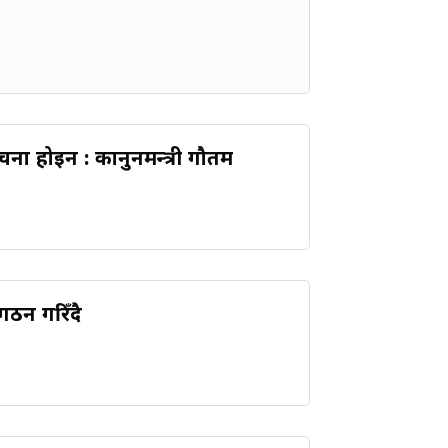
संरचना होइन : कानुनमन्त्री गौतम
गठन गरिँदै