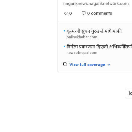
nagariknews.nagariknetwork.com
0
0 comments
•
गृहमन्त्री सुधन गुरुङले मागे माफी
onlinekhabar.com
•
निर्मला प्रकरणमा दिएको अभिव्यक्तिपछि
newsofnepal.com
View full coverage
l