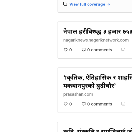
View full coverage
नेपाल प्रहरीविरुद्ध ३ हजार ७५३
nagariknews.nagariknetwork.com
0
0 comments
‘प्राकृतिक, ऐतिहासिक र शाहस
मकवानपुरको बुढीचौर’
prasashan.com
0
0 comments
प्रकृति, संस्कृति र समृद्धिलाई