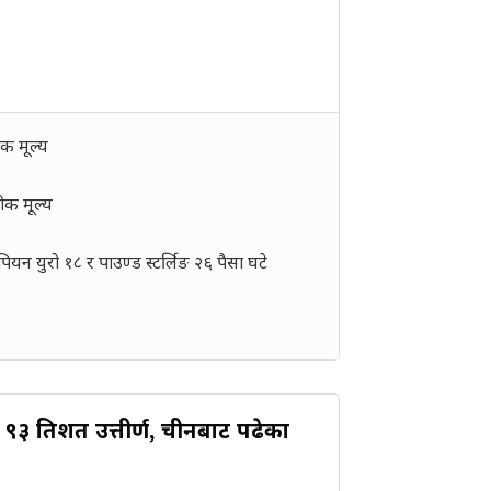
क मूल्य
क मूल्य
यन युरो १८ र पाउण्ड स्टर्लिङ २६ पैसा घटे
३ प्रतिशत उत्तीर्ण, चीनबाट पढेका