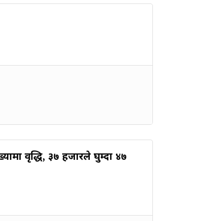
यामा वृद्धि, ३७ हजारले घुम्दा ४७