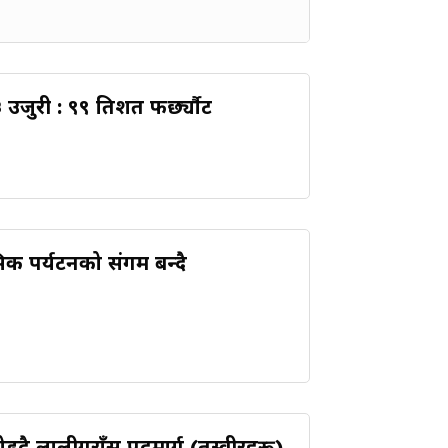
 उजुरी : ९९ प्रतिशत फर्छ्यौट
िक पर्यटनको संगम बन्दै
 जोड्दै लालीगुराँस पदमार्ग (तस्वीरहरू)